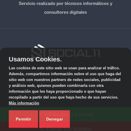
Servicio realizado por técnicos informáticos y
consultores digitales
Usamos Cookies.
Las cookies de este sitio web se usan para analizar el tráfico.
Aviso Legal
Además, compartimos información sobre el uso que haga del
sitio web con nuestros partners de redes sociales, publicidad
Privacidad
y análisis web, quienes pueden combinarla con otra
información que les haya proporcionado o que hayan
Cookies
recopilado a partir del uso que haya hecho de sus servicios.
Más información
© 2026 solicitarkit.consulting · Web de asesores del Kit
Whatsapp (24 horas)
Consulting en su provincia ·
Mapa del sitio
Permitir
Denegar
Llamar por teléfono