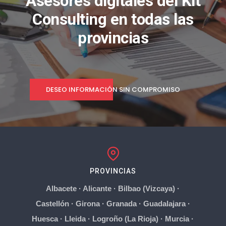
Asesores digitales del Kit
Consulting en todas las
provincias
DESEO INFORMACIÓN SIN COMPROMISO
PROVINCIAS
Albacete
·
Alicante
·
Bilbao (Vizcaya)
·
Castellón
·
Girona
·
Granada
·
Guadalajara
·
Huesca
·
Lleida
·
Logroño (La Rioja)
·
Murcia
·