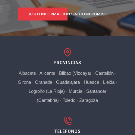
DESEO INFORMACIÓN SIN COMPROMISO
PROVINCIAS
Albacete
·
Alicante
·
Bilbao (Vizcaya)
·
Castellón
·
Girona
·
Granada
·
Guadalajara
·
Huesca
·
Lleida
·
Logroño (La Rioja)
·
Murcia
·
Santander
(Cantabria)
·
Toledo
·
Zaragoza
TELÉFONOS