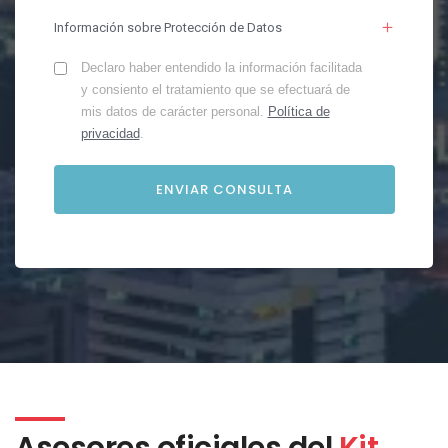
Información sobre Protección de Datos
Declaro haber entendido la información facilitada
y consiento el tratamiento que se efectuará de
mis datos de carácter personal.
Política de
privacidad
.
Asesores oficiales del
Kit