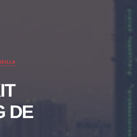
ADILLA
IT
G DE