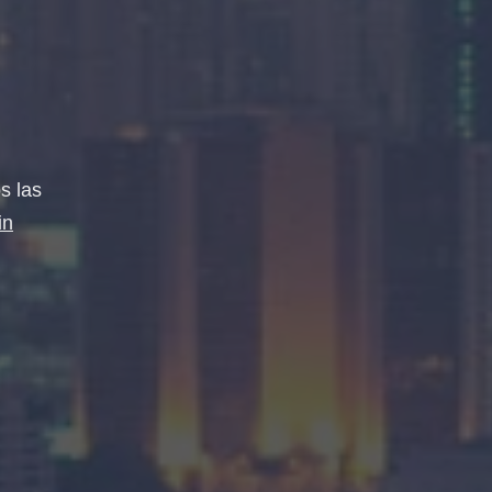
s las
in