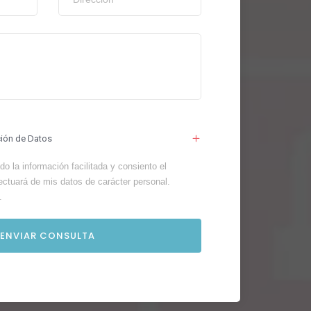
ción de Datos
o la información facilitada y consiento el
ectuará de mis datos de carácter personal.
.