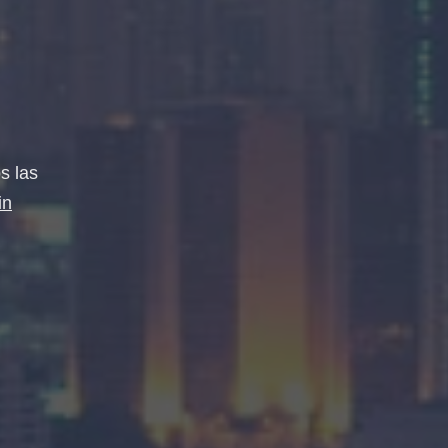
s las
in