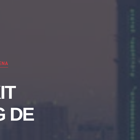
ENA
IT
G DE