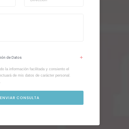
ción de Datos
o la información facilitada y consiento el
ectuará de mis datos de carácter personal.
.