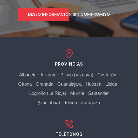
DESEO INFORMACIÓN SIN COMPROMISO
PROVINCIAS
Albacete
·
Alicante
·
Bilbao (Vizcaya)
·
Castellón
·
Girona
·
Granada
·
Guadalajara
·
Huesca
·
Lleida
·
Logroño (La Rioja)
·
Murcia
·
Santander
(Cantabria)
·
Toledo
·
Zaragoza
TELÉFONOS