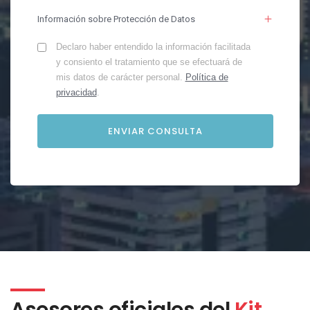
Información sobre Protección de Datos
Declaro haber entendido la información facilitada
y consiento el tratamiento que se efectuará de
mis datos de carácter personal.
Política de
privacidad
.
Asesores oficiales del
Kit