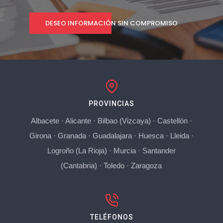
DESEO INFORMACIÓN SIN COMPROMISO
PROVINCIAS
Albacete
·
Alicante
·
Bilbao (Vizcaya)
·
Castellón
·
Girona
·
Granada
·
Guadalajara
·
Huesca
·
Lleida
·
Logroño (La Rioja)
·
Murcia
·
Santander
(Cantabria)
·
Toledo
·
Zaragoza
TELÉFONOS