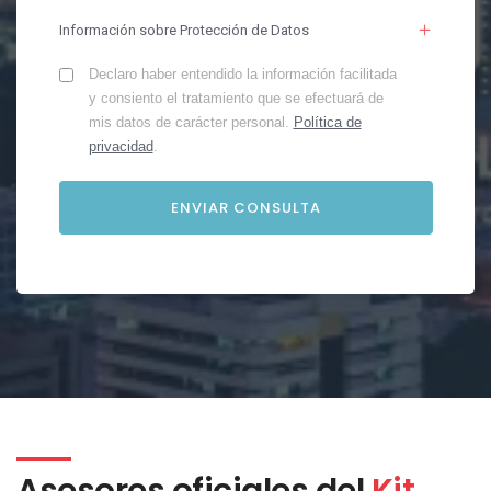
Información sobre Protección de Datos
Declaro haber entendido la información facilitada
y consiento el tratamiento que se efectuará de
mis datos de carácter personal.
Política de
privacidad
.
Asesores oficiales del
Kit