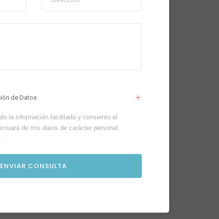
ción de Datos
o la información facilitada y consiento el
ectuará de mis datos de carácter personal.
.