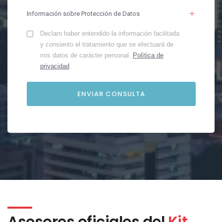
Información sobre Protección de Datos
Declaro haber entendido la información facilitada
y consiento el tratamiento que se efectuará de
mis datos de carácter personal.
Política de
privacidad
.
Asesores oficiales del
Kit