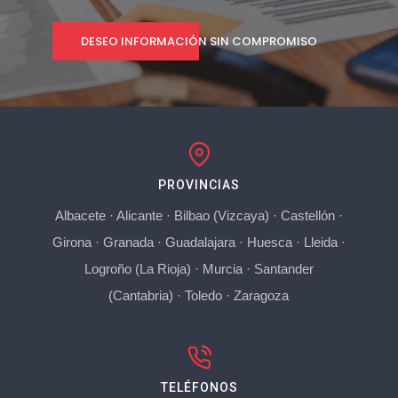
DESEO INFORMACIÓN SIN COMPROMISO
PROVINCIAS
Albacete
·
Alicante
·
Bilbao (Vizcaya)
·
Castellón
·
Girona
·
Granada
·
Guadalajara
·
Huesca
·
Lleida
·
Logroño (La Rioja)
·
Murcia
·
Santander
(Cantabria)
·
Toledo
·
Zaragoza
TELÉFONOS