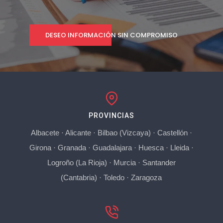
DESEO INFORMACIÓN SIN COMPROMISO
PROVINCIAS
Albacete
·
Alicante
·
Bilbao (Vizcaya)
·
Castellón
·
Girona
·
Granada
·
Guadalajara
·
Huesca
·
Lleida
·
Logroño (La Rioja)
·
Murcia
·
Santander
(Cantabria)
·
Toledo
·
Zaragoza