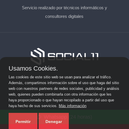
Servicio realizado por técnicos informáticos y
consultores digitales
Usamos Cookies.
Aviso Legal
Las cookies de este sitio web se usan para analizar el tráfico.
Además, compartimos información sobre el uso que haga del sitio
Privacidad
web con nuestros partners de redes sociales, publicidad y análisis
web, quienes pueden combinarla con otra información que les
Cookies
haya proporcionado o que hayan recopilado a partir del uso que
haya hecho de sus servicios.
Más información
© 2026 solicitarkit.consulting · Web de asesores del Kit
Whatsapp (24 horas)
Consulting en su provincia ·
Mapa del sitio
Permitir
Denegar