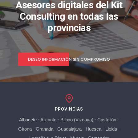
Asesores digitales del Kit
Consulting en todas las
provincias
DESEO INFORMACIÓN SIN COMPROMISO
PROVINCIAS
Albacete
·
Alicante
·
Bilbao (Vizcaya)
·
Castellón
·
Girona
·
Granada
·
Guadalajara
·
Huesca
·
Lleida
·