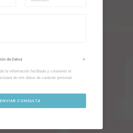
ción de Datos
o la información facilitada y consiento el
ectuará de mis datos de carácter personal.
.