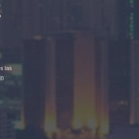
E
s las
in