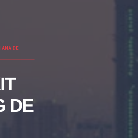
IANA DE
IT
G DE