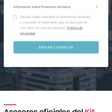
Información sobre Protección de Datos
Declaro haber entendido la información facilitada
y consiento el tratamiento que se efectuará de
mis datos de carácter personal.
Política de
privacidad
.
Asesores oficiales del
Kit