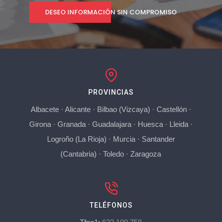
DESEO INFORMACIÓN SIN COMPROMISO
PROVINCIAS
Albacete
·
Alicante
·
Bilbao (Vizcaya)
·
Castellón
·
Girona
·
Granada
·
Guadalajara
·
Huesca
·
Lleida
·
Logroño (La Rioja)
·
Murcia
·
Santander
(Cantabria)
·
Toledo
·
Zaragoza
TELÉFONOS