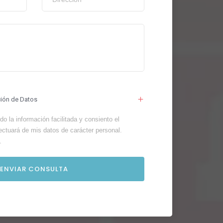
ción de Datos
o la información facilitada y consiento el
ectuará de mis datos de carácter personal.
.