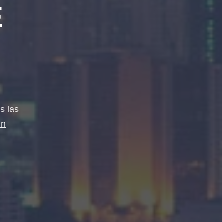
E
s las
in