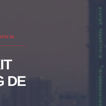
NTES DE
IT
G DE