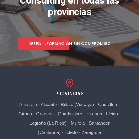
Consulting en todas las
provincias
DESEO INFORMACIÓN SIN COMPROMISO
PROVINCIAS
Albacete
·
Alicante
·
Bilbao (Vizcaya)
·
Castellón
·
Girona
·
Granada
·
Guadalajara
·
Huesca
·
Lleida
·
Logroño (La Rioja)
·
Murcia
·
Santander
(Cantabria)
·
Toledo
·
Zaragoza