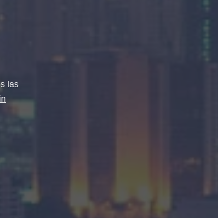
s las
in