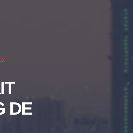
UX
IT
G DE