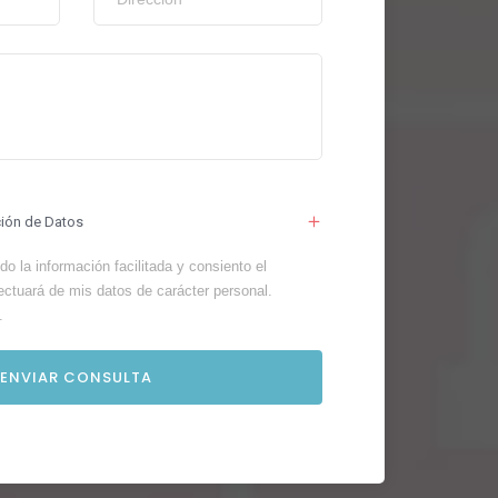
ción de Datos
o la información facilitada y consiento el
ectuará de mis datos de carácter personal.
.