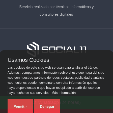
Servicio realizado por técnicos informáticos y
consultores digitales
Usamos Cookies.
Aviso Legal
Las cookies de este sitio web se usan para analizar el tráfico.
Además, compartimos información sobre el uso que haga del sitio
Privacidad
web con nuestros partners de redes sociales, publicidad y análisis
web, quienes pueden combinarla con otra información que les
Cookies
haya proporcionado o que hayan recopilado a partir del uso que
haya hecho de sus servicios.
Más información
© 2026 solicitarkit.consulting · Web de asesores del Kit
Whatsapp (24 horas)
Consulting en su provincia ·
Mapa del sitio
Permitir
Denegar