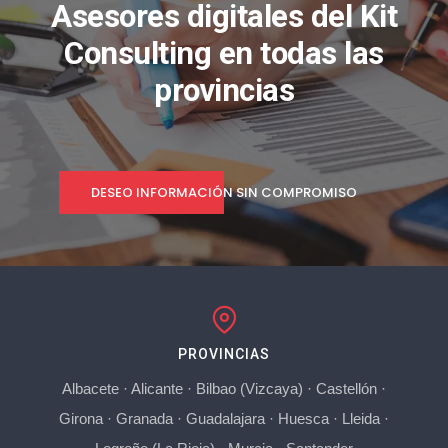
Asesores digitales del Kit
Consulting en todas las
provincias
DESEO INFORMACIÓN SIN COMPROMISO
PROVINCIAS
Albacete
·
Alicante
·
Bilbao (Vizcaya)
·
Castellón
·
Girona
·
Granada
·
Guadalajara
·
Huesca
·
Lleida
·