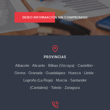
DESEO INFORMACIÓN SIN COMPROMISO
PROVINCIAS
Albacete
·
Alicante
·
Bilbao (Vizcaya)
·
Castellón
·
Girona
·
Granada
·
Guadalajara
·
Huesca
·
Lleida
·
Logroño (La Rioja)
·
Murcia
·
Santander
(Cantabria)
·
Toledo
·
Zaragoza