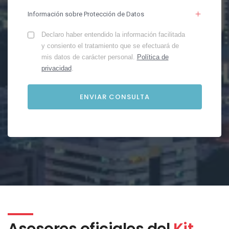
Información sobre Protección de Datos
Declaro haber entendido la información facilitada
y consiento el tratamiento que se efectuará de
mis datos de carácter personal.
Política de
privacidad
.
Asesores oficiales del
Kit