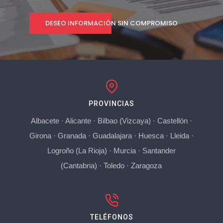
DESEO INFORMACIÓN SIN COMPROMISO
PROVINCIAS
Albacete
·
Alicante
·
Bilbao (Vizcaya)
·
Castellón
·
Girona
·
Granada
·
Guadalajara
·
Huesca
·
Lleida
·
Logroño (La Rioja)
·
Murcia
·
Santander
(Cantabria)
·
Toledo
·
Zaragoza
TELÉFONOS