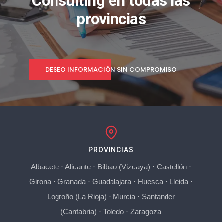
Consulting en todas las
provincias
DESEO INFORMACIÓN SIN COMPROMISO
PROVINCIAS
Albacete
·
Alicante
·
Bilbao (Vizcaya)
·
Castellón
·
Girona
·
Granada
·
Guadalajara
·
Huesca
·
Lleida
·
Logroño (La Rioja)
·
Murcia
·
Santander
(Cantabria)
·
Toledo
·
Zaragoza