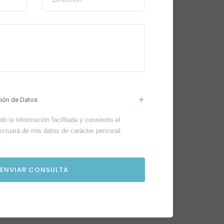
ción de Datos
o la información facilitada y consiento el
ectuará de mis datos de carácter personal.
.