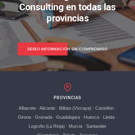
Consulting en todas las
provincias
DESEO INFORMACIÓN SIN COMPROMISO
PROVINCIAS
Albacete
·
Alicante
·
Bilbao (Vizcaya)
·
Castellón
·
Girona
·
Granada
·
Guadalajara
·
Huesca
·
Lleida
·
Logroño (La Rioja)
·
Murcia
·
Santander