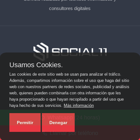
consultores digitales
Usamos Cookies.
Aviso Legal
Las cookies de este sitio web se usan para analizar el tráfico.
Además, compartimos información sobre el uso que haga del sitio
Privacidad
web con nuestros partners de redes sociales, publicidad y análisis
web, quienes pueden combinarla con otra información que les
Cookies
haya proporcionado o que hayan recopilado a partir del uso que
haya hecho de sus servicios.
Más información
© 2026 solicitarkit.consulting · Web de asesores del Kit
Whatsapp (24 horas)
Consulting en su provincia ·
Mapa del sitio
Permitir
Denegar
Llamar por teléfono