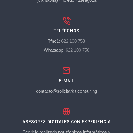
(Cantabria)
·
Toledo
·
Zaragoza
TELÉFONOS
Tfno1:
622 100 758
Whatsapp:
622 100 758
E-MAIL
contacto@solicitarkit.consulting
ASESORES DIGITALES CON EXPERIENCIA
Servicio realizado por técnicos informáticos y