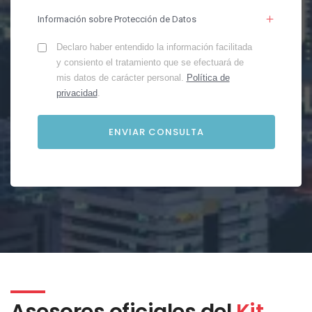
Información sobre Protección de Datos
Declaro haber entendido la información facilitada
y consiento el tratamiento que se efectuará de
mis datos de carácter personal.
Política de
privacidad
.
Asesores oficiales del
Kit