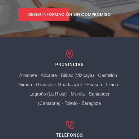
DESEO INFORMACIÓN SIN COMPROMISO
PROVINCIAS
Albacete
·
Alicante
·
Bilbao (Vizcaya)
·
Castellón
·
Girona
·
Granada
·
Guadalajara
·
Huesca
·
Lleida
·
Logroño (La Rioja)
·
Murcia
·
Santander
(Cantabria)
·
Toledo
·
Zaragoza
TELÉFONOS