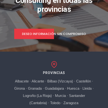
Consulting en todas las
provincias
DESEO INFORMACIÓN SIN COMPROMISO
PROVINCIAS
Albacete
·
Alicante
·
Bilbao (Vizcaya)
·
Castellón
·
Girona
·
Granada
·
Guadalajara
·
Huesca
·
Lleida
·
Logroño (La Rioja)
·
Murcia
·
Santander
(Cantabria)
·
Toledo
·
Zaragoza