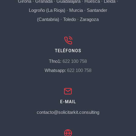
Girona
·
Granada
·
Guadalajara
·
Huesca
·
Lleida
·
Logroño (La Rioja)
·
Murcia
·
Santander
(Cantabria)
·
Toledo
·
Zaragoza
TELÉFONOS
Tfno1:
622 100 758
Whatsapp:
622 100 758
E-MAIL
contacto@solicitarkit.consulting