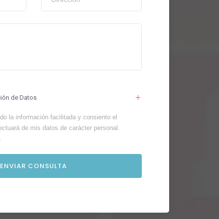
ción de Datos
o la información facilitada y consiento el
ectuará de mis datos de carácter personal.
.