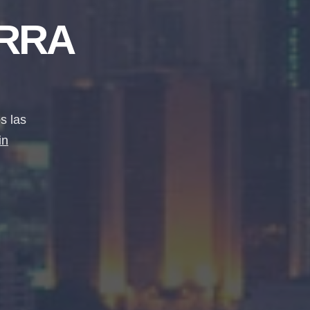
ERRA
s las
in