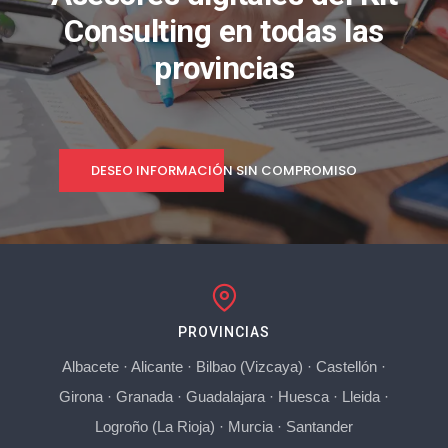
Consulting en todas las
provincias
DESEO INFORMACIÓN SIN COMPROMISO
PROVINCIAS
Albacete
·
Alicante
·
Bilbao (Vizcaya)
·
Castellón
·
Girona
·
Granada
·
Guadalajara
·
Huesca
·
Lleida
·
Logroño (La Rioja)
·
Murcia
·
Santander