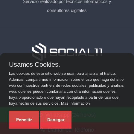
Servicio realizado por técnicos informáticos y
consultores digitales
Usamos Cookies.
Aviso Legal
Las cookies de este sitio web se usan para analizar el tráfico.
Además, compartimos información sobre el uso que haga del sitio
Privacidad
web con nuestros partners de redes sociales, publicidad y análisis
web, quienes pueden combinarla con otra información que les
Cookies
haya proporcionado o que hayan recopilado a partir del uso que
haya hecho de sus servicios.
Más información
© 2026 solicitarkit.consulting · Web de asesores del Kit
Whatsapp (24 horas)
Consulting en su provincia ·
Mapa del sitio
Permitir
Denegar
Llamar por teléfono