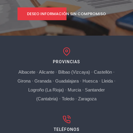
DESEO INFORMACIÓN SIN COMPROMISO
PROVINCIAS
Albacete
·
Alicante
·
Bilbao (Vizcaya)
·
Castellón
·
Girona
·
Granada
·
Guadalajara
·
Huesca
·
Lleida
·
Logroño (La Rioja)
·
Murcia
·
Santander
(Cantabria)
·
Toledo
·
Zaragoza
TELÉFONOS