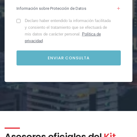
Información sobre Protección de Datos
Declaro haber entendido la información facilitada
y consiento el tratamiento que se efectuará de
mis datos de carácter personal.
Política de
privacidad
.
Asesores oficiales del
Kit