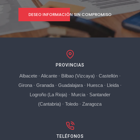
DESEO INFORMACIÓN SIN COMPROMISO
PROVINCIAS
Albacete
·
Alicante
·
Bilbao (Vizcaya)
·
Castellón
·
Girona
·
Granada
·
Guadalajara
·
Huesca
·
Lleida
·
Logroño (La Rioja)
·
Murcia
·
Santander
(Cantabria)
·
Toledo
·
Zaragoza
TELÉFONOS