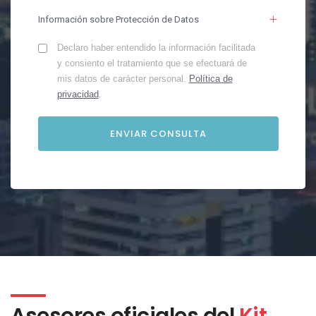
Información sobre Protección de Datos
Declaro haber entendido la información facilitada
y consiento el tratamiento que se efectuará de
mis datos de carácter personal.
Política de
privacidad
.
Asesores oficiales del
Kit