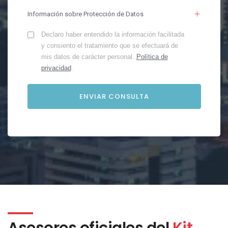
Información sobre Protección de Datos
Declaro haber entendido la información facilitada
y consiento el tratamiento que se efectuará de
mis datos de carácter personal.
Política de
privacidad
.
Asesores oficiales del
Kit