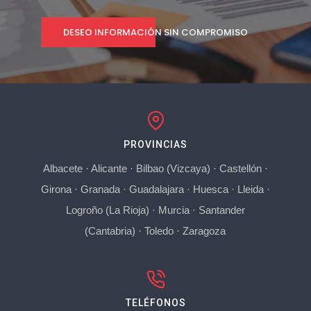
DESEO INFORMACIÓN SIN COMPROMISO
PROVINCIAS
Albacete
·
Alicante
·
Bilbao (Vizcaya)
·
Castellón
·
Girona
·
Granada
·
Guadalajara
·
Huesca
·
Lleida
·
Logroño (La Rioja)
·
Murcia
·
Santander
(Cantabria)
·
Toledo
·
Zaragoza
TELÉFONOS