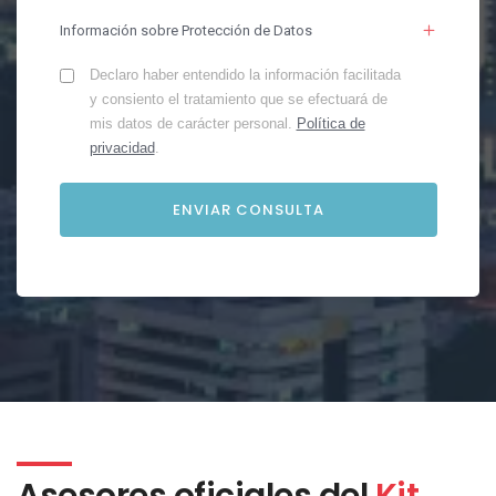
Información sobre Protección de Datos
Declaro haber entendido la información facilitada
y consiento el tratamiento que se efectuará de
mis datos de carácter personal.
Política de
privacidad
.
Asesores oficiales del
Kit