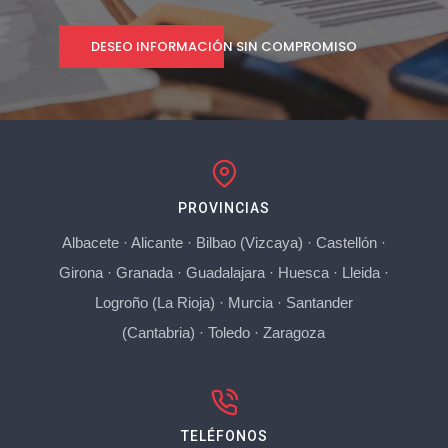
DESEO INFORMACIÓN SIN COMPROMISO
PROVINCIAS
Albacete
·
Alicante
·
Bilbao (Vizcaya)
·
Castellón
·
Girona
·
Granada
·
Guadalajara
·
Huesca
·
Lleida
·
Logroño (La Rioja)
·
Murcia
·
Santander
(Cantabria)
·
Toledo
·
Zaragoza
TELÉFONOS