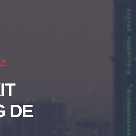
DÚ
IT
G DE