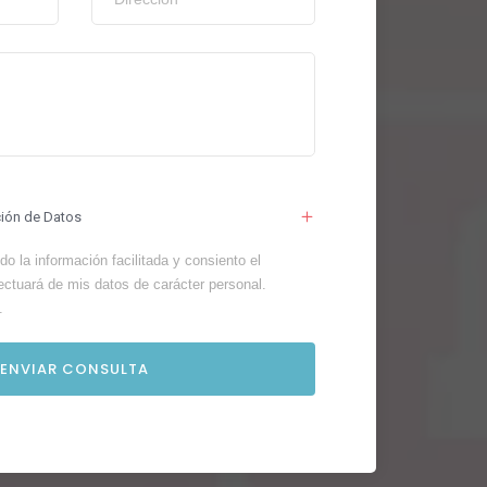
ción de Datos
o la información facilitada y consiento el
ectuará de mis datos de carácter personal.
.