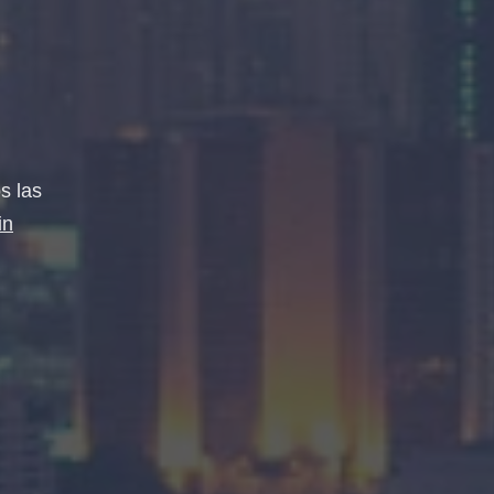
s las
in