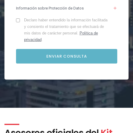
Información sobre Protección de Datos
Declaro haber entendido la información facilitada
y consiento el tratamiento que se efectuará de
mis datos de carácter personal.
Política de
privacidad
.
Asesores oficiales del
Kit