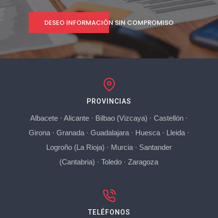
DESEO INFORMACIÓN SIN COMPROMISO
PROVINCIAS
Albacete
·
Alicante
·
Bilbao (Vizcaya)
·
Castellón
·
Girona
·
Granada
·
Guadalajara
·
Huesca
·
Lleida
·
Logroño (La Rioja)
·
Murcia
·
Santander
(Cantabria)
·
Toledo
·
Zaragoza
TELÉFONOS