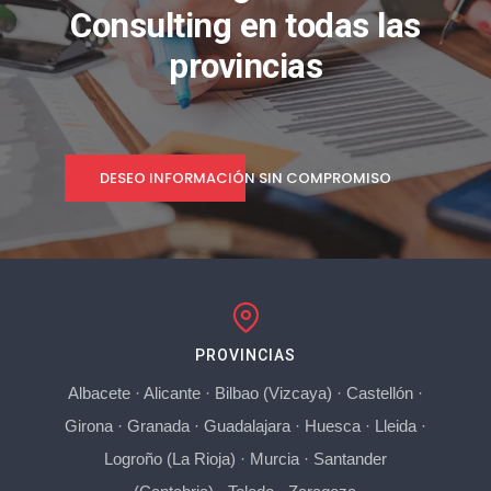
Consulting en todas las
provincias
DESEO INFORMACIÓN SIN COMPROMISO
PROVINCIAS
Albacete
·
Alicante
·
Bilbao (Vizcaya)
·
Castellón
·
Girona
·
Granada
·
Guadalajara
·
Huesca
·
Lleida
·
Logroño (La Rioja)
·
Murcia
·
Santander