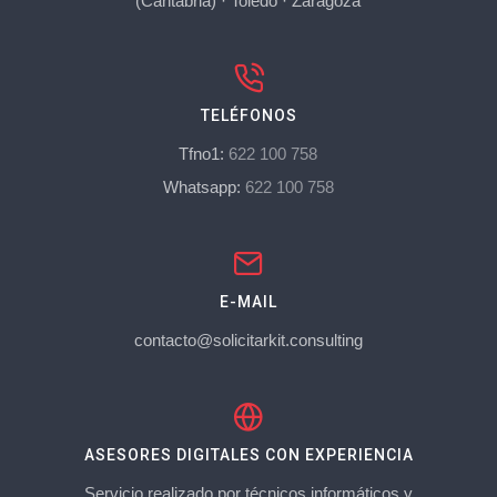
(Cantabria)
·
Toledo
·
Zaragoza
TELÉFONOS
Tfno1:
622 100 758
Whatsapp:
622 100 758
E-MAIL
contacto@solicitarkit.consulting
ASESORES DIGITALES CON EXPERIENCIA
Servicio realizado por técnicos informáticos y