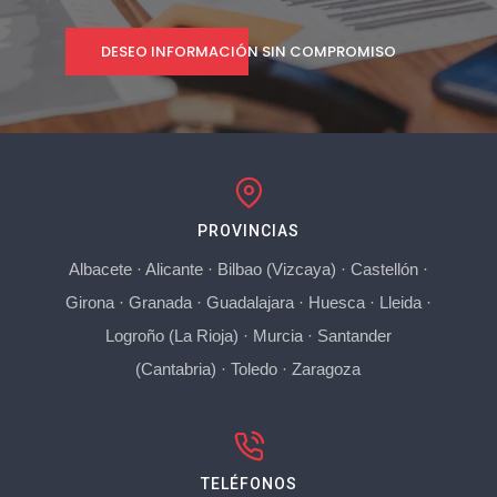
DESEO INFORMACIÓN SIN COMPROMISO
PROVINCIAS
Albacete
·
Alicante
·
Bilbao (Vizcaya)
·
Castellón
·
Girona
·
Granada
·
Guadalajara
·
Huesca
·
Lleida
·
Logroño (La Rioja)
·
Murcia
·
Santander
(Cantabria)
·
Toledo
·
Zaragoza
TELÉFONOS