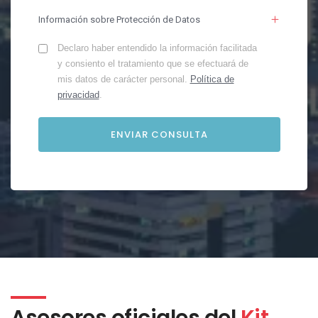
Información sobre Protección de Datos
Declaro haber entendido la información facilitada
y consiento el tratamiento que se efectuará de
mis datos de carácter personal.
Política de
privacidad
.
Asesores oficiales del
Kit