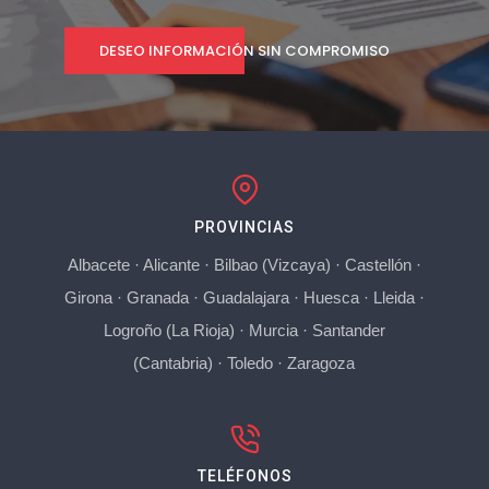
DESEO INFORMACIÓN SIN COMPROMISO
PROVINCIAS
Albacete
·
Alicante
·
Bilbao (Vizcaya)
·
Castellón
·
Girona
·
Granada
·
Guadalajara
·
Huesca
·
Lleida
·
Logroño (La Rioja)
·
Murcia
·
Santander
(Cantabria)
·
Toledo
·
Zaragoza
TELÉFONOS