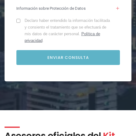
Información sobre Protección de Datos
Declaro haber entendido la información facilitada
y consiento el tratamiento que se efectuará de
mis datos de carácter personal.
Política de
privacidad
.
Asesores oficiales del
Kit