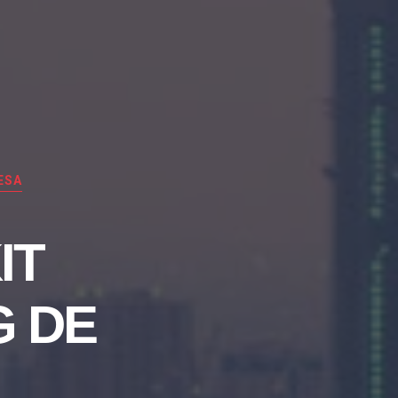
ESA
IT
G DE