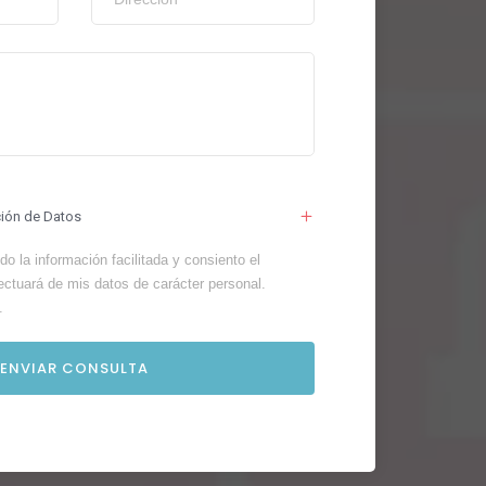
ción de Datos
o la información facilitada y consiento el
ectuará de mis datos de carácter personal.
.