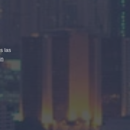
s las
in