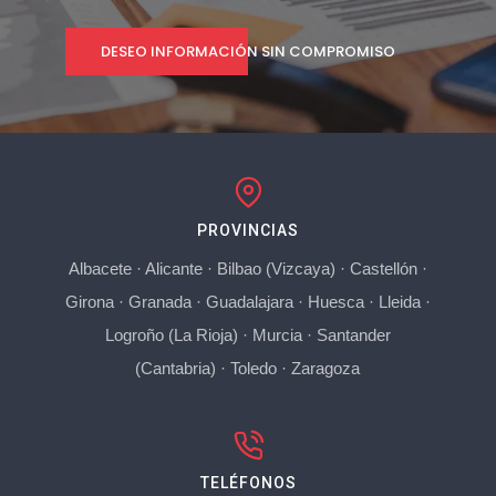
DESEO INFORMACIÓN SIN COMPROMISO
PROVINCIAS
Albacete
·
Alicante
·
Bilbao (Vizcaya)
·
Castellón
·
Girona
·
Granada
·
Guadalajara
·
Huesca
·
Lleida
·
Logroño (La Rioja)
·
Murcia
·
Santander
(Cantabria)
·
Toledo
·
Zaragoza
TELÉFONOS