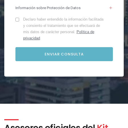
Información sobre Protección de Datos
Declaro haber entendido la información facilitada
y consiento el tratamiento que se efectuará de
mis datos de carácter personal.
Política de
privacidad
.
Asesores oficiales del
Kit