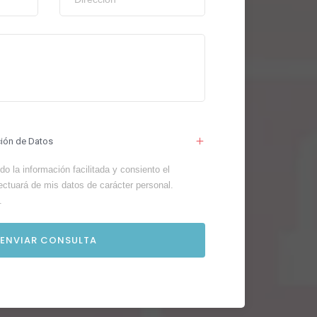
ción de Datos
o la información facilitada y consiento el
ectuará de mis datos de carácter personal.
.