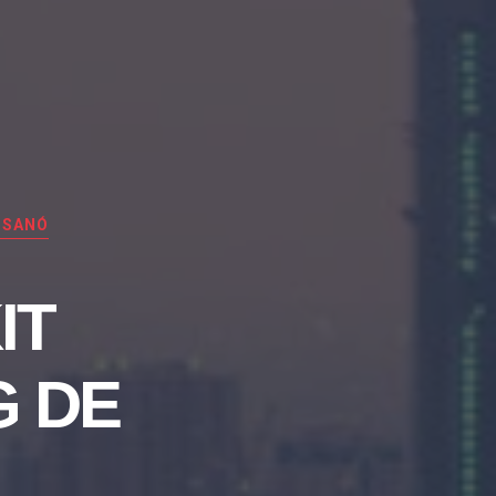
ISANÓ
IT
G DE