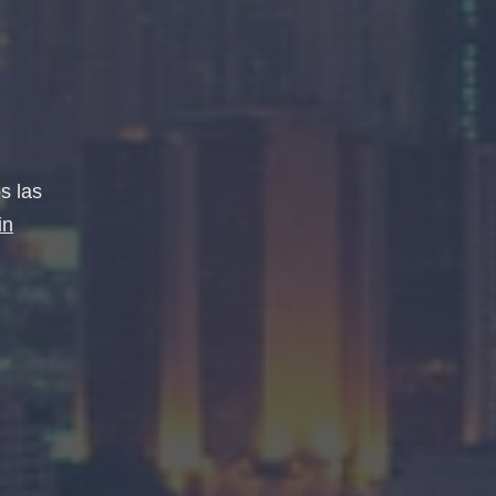
s las
in