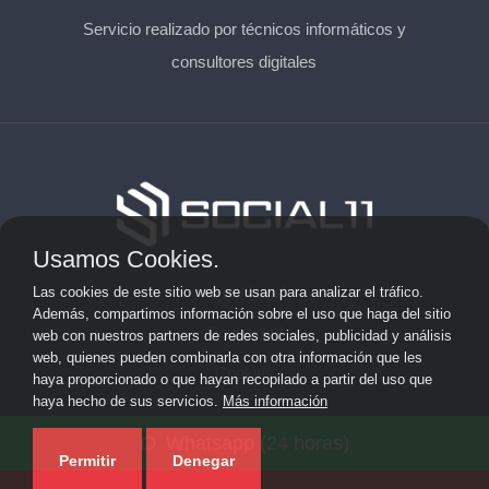
Servicio realizado por técnicos informáticos y
consultores digitales
Usamos Cookies.
Aviso Legal
Las cookies de este sitio web se usan para analizar el tráfico.
Además, compartimos información sobre el uso que haga del sitio
Privacidad
web con nuestros partners de redes sociales, publicidad y análisis
web, quienes pueden combinarla con otra información que les
Cookies
haya proporcionado o que hayan recopilado a partir del uso que
haya hecho de sus servicios.
Más información
© 2026 solicitarkit.consulting · Web de asesores del Kit
Whatsapp (24 horas)
Consulting en su provincia ·
Mapa del sitio
Permitir
Denegar