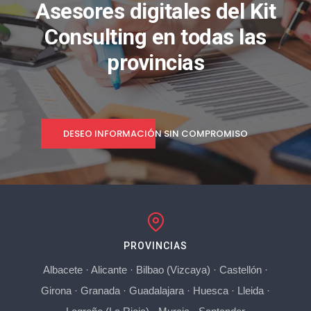
Asesores digitales del Kit
Consulting en todas las
provincias
DESEO INFORMACIÓN SIN COMPROMISO
PROVINCIAS
Albacete
·
Alicante
·
Bilbao (Vizcaya)
·
Castellón
·
Girona
·
Granada
·
Guadalajara
·
Huesca
·
Lleida
·