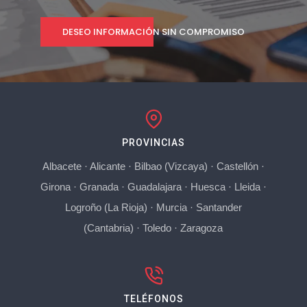
DESEO INFORMACIÓN SIN COMPROMISO
PROVINCIAS
Albacete
·
Alicante
·
Bilbao (Vizcaya)
·
Castellón
·
Girona
·
Granada
·
Guadalajara
·
Huesca
·
Lleida
·
Logroño (La Rioja)
·
Murcia
·
Santander
(Cantabria)
·
Toledo
·
Zaragoza
TELÉFONOS