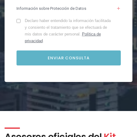
Información sobre Protección de Datos
Declaro haber entendido la información facilitada
y consiento el tratamiento que se efectuará de
mis datos de carácter personal.
Política de
privacidad
.
Asesores oficiales del
Kit