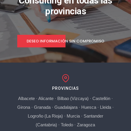
Consulting en todas las
provincias
DESEO INFORMACIÓN SIN COMPROMISO
PROVINCIAS
Albacete
·
Alicante
·
Bilbao (Vizcaya)
·
Castellón
·
Girona
·
Granada
·
Guadalajara
·
Huesca
·
Lleida
·
Logroño (La Rioja)
·
Murcia
·
Santander
(Cantabria)
·
Toledo
·
Zaragoza