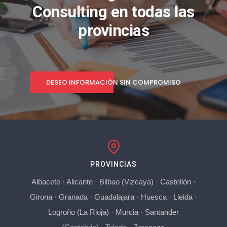
Consulting en todas las
provincias
DESEO INFORMACIÓN SIN COMPROMISO
PROVINCIAS
Albacete
·
Alicante
·
Bilbao (Vizcaya)
·
Castellón
·
Girona
·
Granada
·
Guadalajara
·
Huesca
·
Lleida
·
Logroño (La Rioja)
·
Murcia
·
Santander