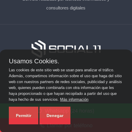
consultores digitales
Usamos Cookies.
Aviso Legal
Las cookies de este sitio web se usan para analizar el tráfico.
Además, compartimos información sobre el uso que haga del sitio
Privacidad
web con nuestros partners de redes sociales, publicidad y análisis
web, quienes pueden combinarla con otra información que les
Cookies
haya proporcionado o que hayan recopilado a partir del uso que
haya hecho de sus servicios.
Más información
© 2026 solicitarkit.consulting · Web de asesores del Kit
Whatsapp (24 horas)
Consulting en su provincia ·
Mapa del sitio
Permitir
Denegar
Llamar por teléfono