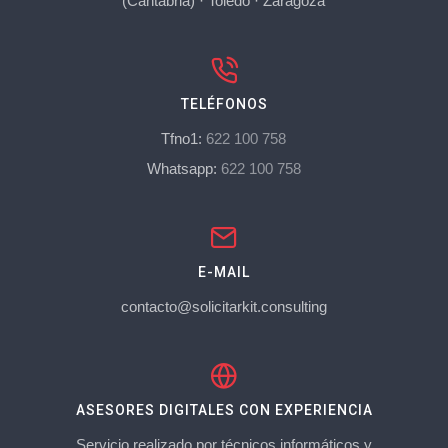
(Cantabria)
·
Toledo
·
Zaragoza
TELÉFONOS
Tfno1:
622 100 758
Whatsapp:
622 100 758
E-MAIL
contacto@solicitarkit.consulting
ASESORES DIGITALES CON EXPERIENCIA
Servicio realizado por técnicos informáticos y