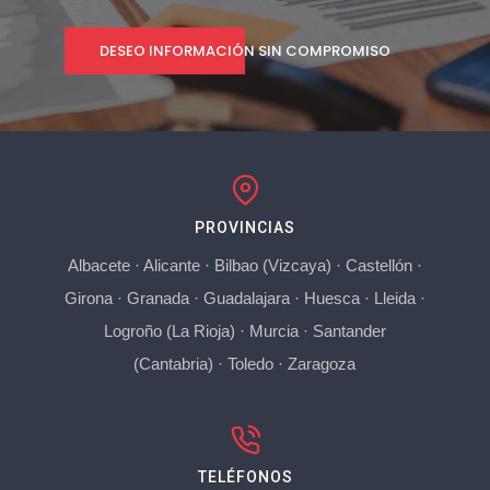
DESEO INFORMACIÓN SIN COMPROMISO
PROVINCIAS
Albacete
·
Alicante
·
Bilbao (Vizcaya)
·
Castellón
·
Girona
·
Granada
·
Guadalajara
·
Huesca
·
Lleida
·
Logroño (La Rioja)
·
Murcia
·
Santander
(Cantabria)
·
Toledo
·
Zaragoza
TELÉFONOS