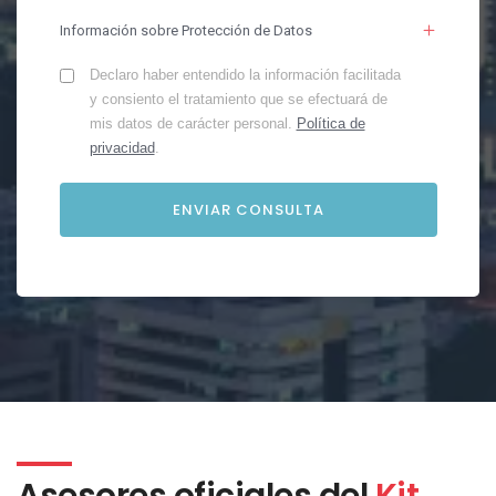
Información sobre Protección de Datos
Declaro haber entendido la información facilitada
y consiento el tratamiento que se efectuará de
mis datos de carácter personal.
Política de
privacidad
.
Asesores oficiales del
Kit