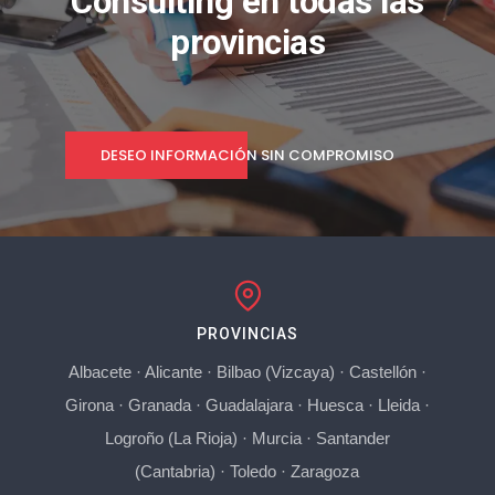
Consulting en todas las
provincias
DESEO INFORMACIÓN SIN COMPROMISO
PROVINCIAS
Albacete
·
Alicante
·
Bilbao (Vizcaya)
·
Castellón
·
Girona
·
Granada
·
Guadalajara
·
Huesca
·
Lleida
·
Logroño (La Rioja)
·
Murcia
·
Santander
(Cantabria)
·
Toledo
·
Zaragoza