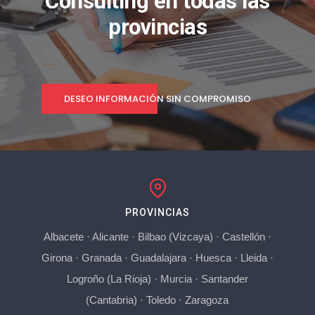
Consulting en todas las
provincias
DESEO INFORMACIÓN SIN COMPROMISO
PROVINCIAS
Albacete
·
Alicante
·
Bilbao (Vizcaya)
·
Castellón
·
Girona
·
Granada
·
Guadalajara
·
Huesca
·
Lleida
·
Logroño (La Rioja)
·
Murcia
·
Santander
(Cantabria)
·
Toledo
·
Zaragoza