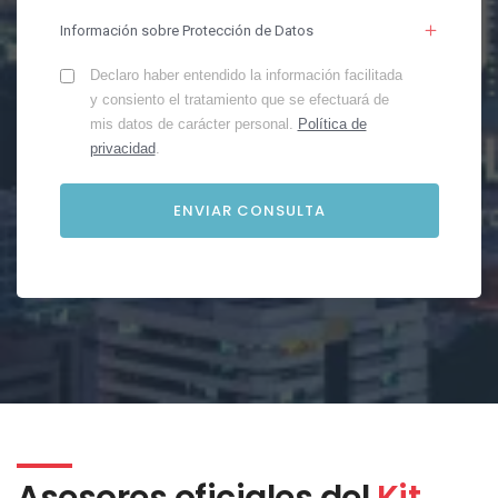
Información sobre Protección de Datos
Declaro haber entendido la información facilitada
y consiento el tratamiento que se efectuará de
mis datos de carácter personal.
Política de
privacidad
.
Asesores oficiales del
Kit