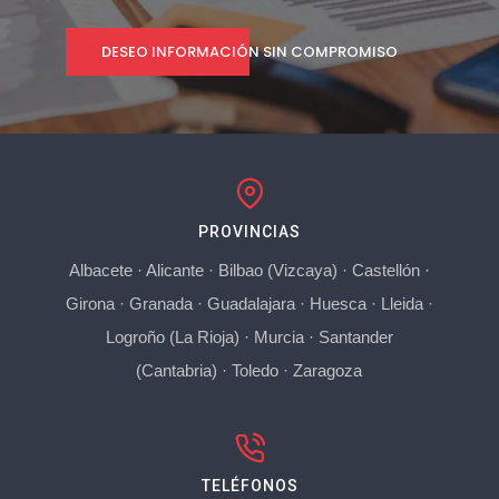
DESEO INFORMACIÓN SIN COMPROMISO
PROVINCIAS
Albacete
·
Alicante
·
Bilbao (Vizcaya)
·
Castellón
·
Girona
·
Granada
·
Guadalajara
·
Huesca
·
Lleida
·
Logroño (La Rioja)
·
Murcia
·
Santander
(Cantabria)
·
Toledo
·
Zaragoza
TELÉFONOS