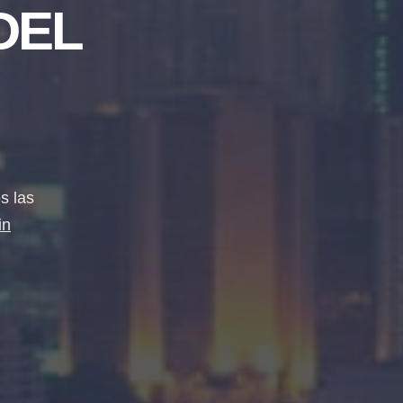
DEL
s las
in