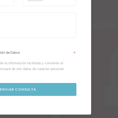
ción de Datos
o la información facilitada y consiento el
ectuará de mis datos de carácter personal.
.