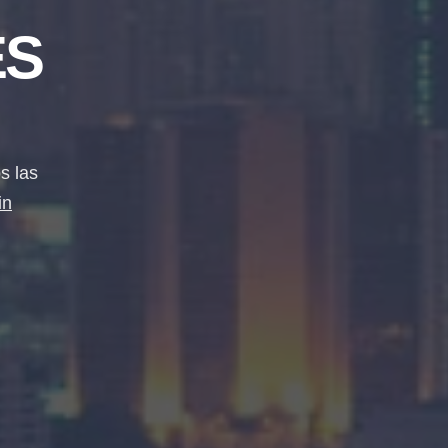
ES
s las
in