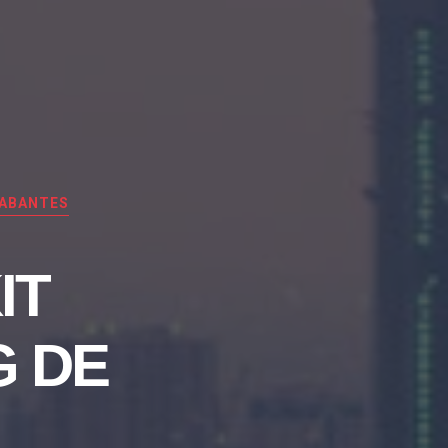
RABANTES
IT
G DE