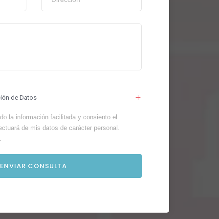
ción de Datos
o la información facilitada y consiento el
ectuará de mis datos de carácter personal.
.