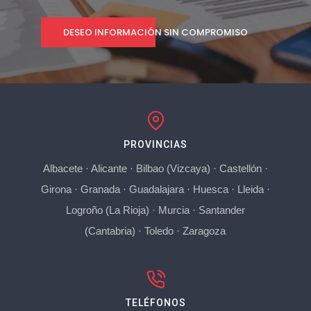
DESEO INFORMACIÓN SIN COMPROMISO
PROVINCIAS
Albacete
·
Alicante
·
Bilbao (Vizcaya)
·
Castellón
·
Girona
·
Granada
·
Guadalajara
·
Huesca
·
Lleida
·
Logroño (La Rioja)
·
Murcia
·
Santander
(Cantabria)
·
Toledo
·
Zaragoza
TELÉFONOS