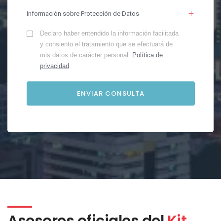
Información sobre Protección de Datos
Declaro haber entendido la información facilitada
y consiento el tratamiento que se efectuará de
mis datos de carácter personal.
Política de
privacidad
.
Asesores oficiales del
Kit