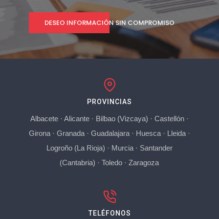
DESEO INFORMACIÓN SIN COMPROMISO
PROVINCIAS
Albacete
·
Alicante
·
Bilbao (Vizcaya)
·
Castellón
·
Girona
·
Granada
·
Guadalajara
·
Huesca
·
Lleida
·
Logroño (La Rioja)
·
Murcia
·
Santander
(Cantabria)
·
Toledo
·
Zaragoza
TELÉFONOS