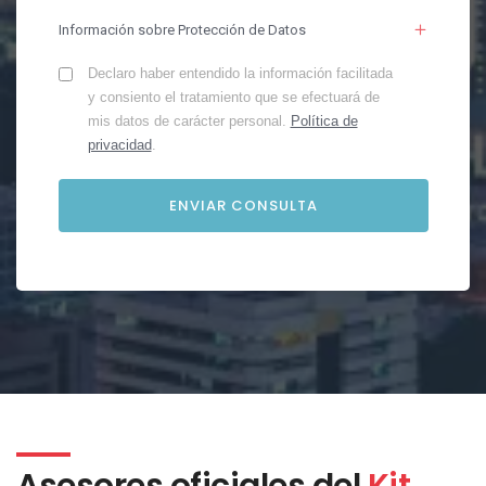
Información sobre Protección de Datos
Declaro haber entendido la información facilitada
y consiento el tratamiento que se efectuará de
mis datos de carácter personal.
Política de
privacidad
.
Asesores oficiales del
Kit